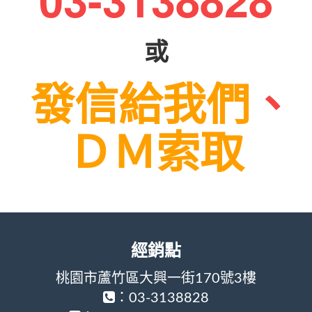
或
發信給我們
、
ＤＭ索取
經銷點
桃園市蘆竹區大興一街170號3樓
：03-3138828