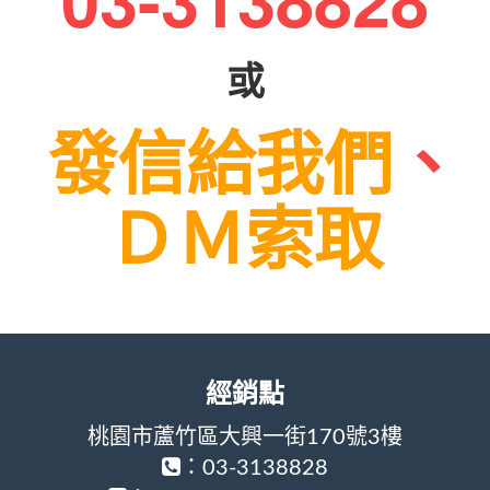
或
發信給我們
、
ＤＭ索取
經銷點
桃園市蘆竹區大興一街170號3樓
：03-3138828