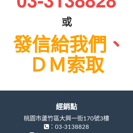
或
發信給我們
、
ＤＭ索取
經銷點
桃園市蘆竹區大興一街170號3樓
：03-3138828