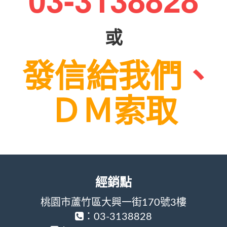
或
發信給我們
、
ＤＭ索取
經銷點
桃園市蘆竹區大興一街170號3樓
：03-3138828