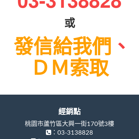
或
發信給我們
、
ＤＭ索取
經銷點
桃園市蘆竹區大興一街170號3樓
：03-3138828