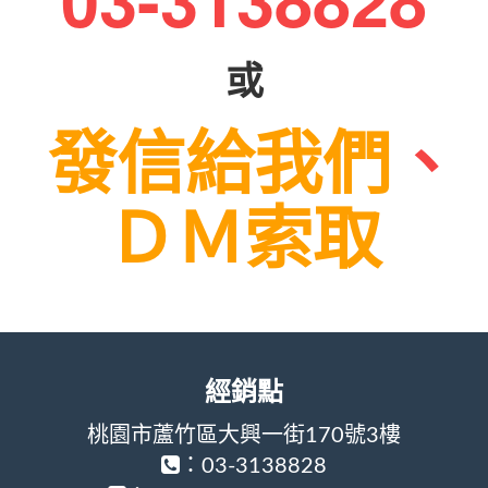
或
發信給我們
、
ＤＭ索取
經銷點
桃園市蘆竹區大興一街170號3樓
：03-3138828