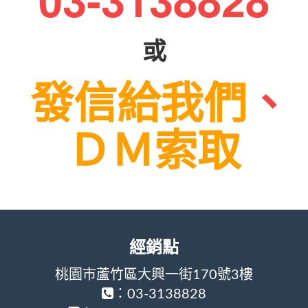
或
發信給我們
、
ＤＭ索取
經銷點
桃園市蘆竹區大興一街170號3樓
：03-3138828