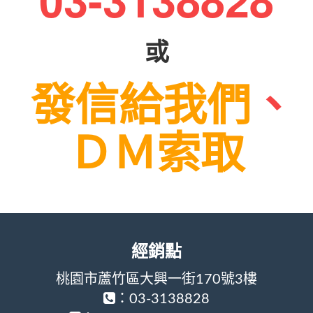
或
發信給我們
、
ＤＭ索取
經銷點
桃園市蘆竹區大興一街170號3樓
：03-3138828