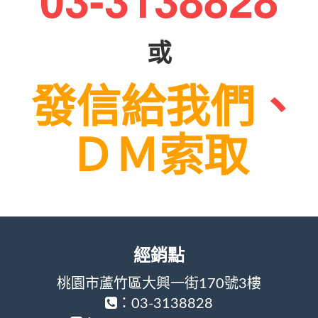
或
發信給我們
、
ＤＭ索取
經銷點
桃園市蘆竹區大興一街170號3樓
：03-3138828