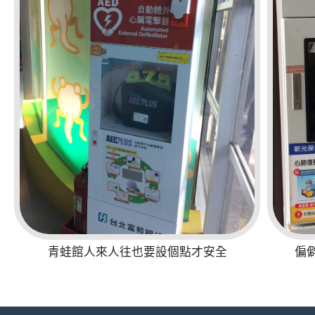
青蛙館人來人往也要設個點才安全
偏