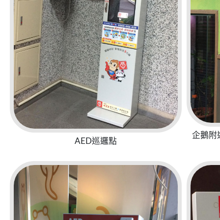
企鵝附
AED巡邏點