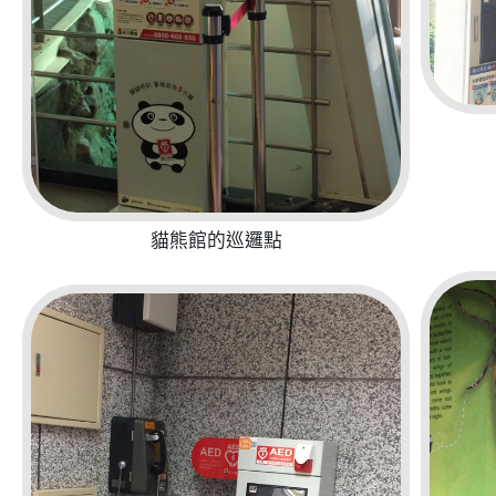
貓熊館的巡邏點